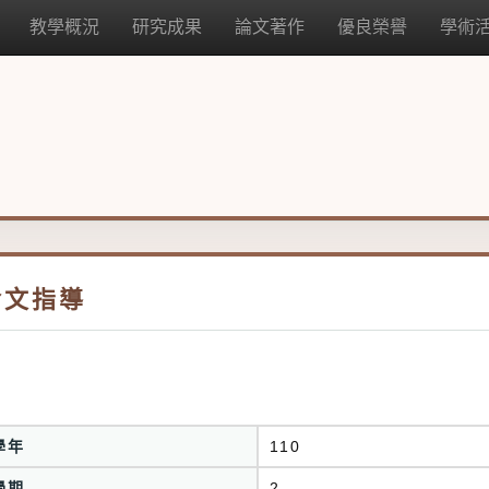
教學概況
研究成果
論文著作
優良榮譽
學術
論文指導
學年
110
學期
2