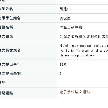
教師姓名
聶建中
指導學生姓名
吳念庭
班級名稱
財金二碩專班
論文題名
台灣房價與租金非線型因果
Nonlinear causal relati
論文英文題名
rents in Taiwan and a co
three major cities
論文提出學年
110
論文提出學期
2
備註
電子學位論文連結
相關連結