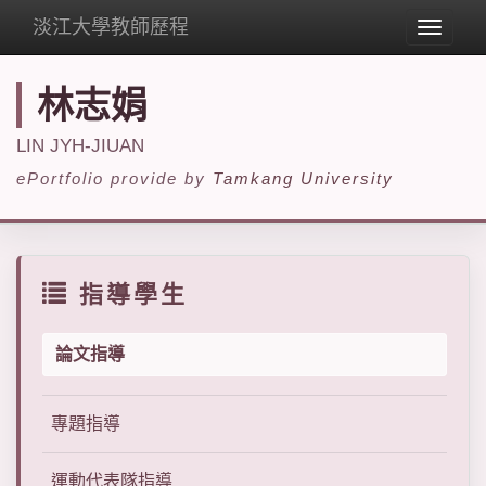
淡江大學教師歷程
Toggle
navigat
林志娟
LIN JYH-JIUAN
ePortfolio provide by
Tamkang University
指導學生
論文指導
專題指導
運動代表隊指導