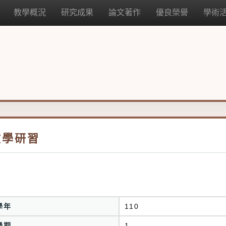
教學概況
研究成果
論文著作
優良榮譽
學術
教學研習
學年
110
學期
1