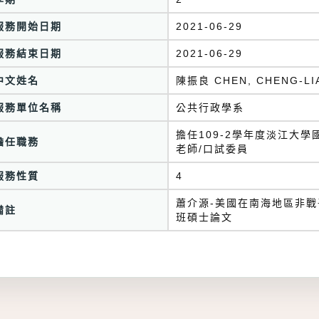
服務開始日期
2021-06-29
服務結束日期
2021-06-29
中文姓名
陳振良 CHEN, CHENG-LI
服務單位名稱
公共行政學系
擔任109-2學年度淡江大
擔任職務
老師/口試委員
服務性質
4
蕭介源-美國在南海地區非戰爭
備註
班碩士論文