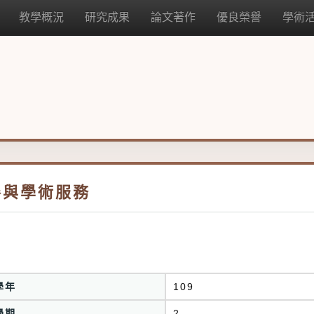
教學概況
研究成果
論文著作
優良榮譽
學術
參與學術服務
學年
109
學期
2