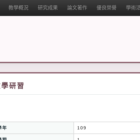
教學概況
研究成果
論文著作
優良榮譽
學術
教學研習
學年
109
學期
1