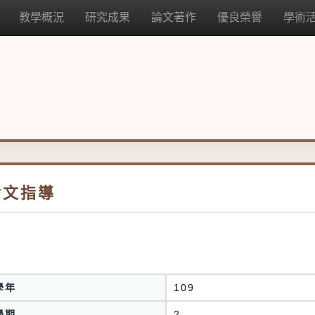
教學概況
研究成果
論文著作
優良榮譽
學術
論文指導
學年
109
學期
2