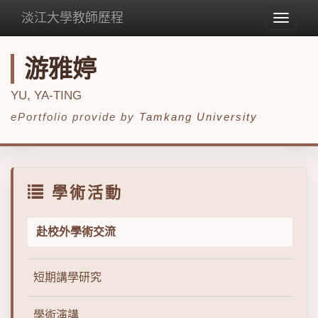
淡江大學教師歷程
Toggle
navigat
游雅婷
YU, YA-TING
ePortfolio provide by
Tamkang University
學術活動
赴校外學術交流
短期講學研究
學術演講