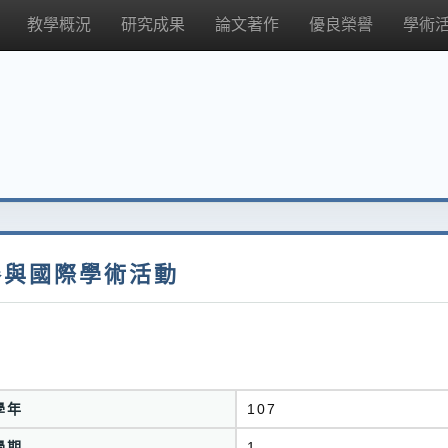
教學概況
研究成果
論文著作
優良榮譽
學術
參與國際學術活動
學年
107
學期
1