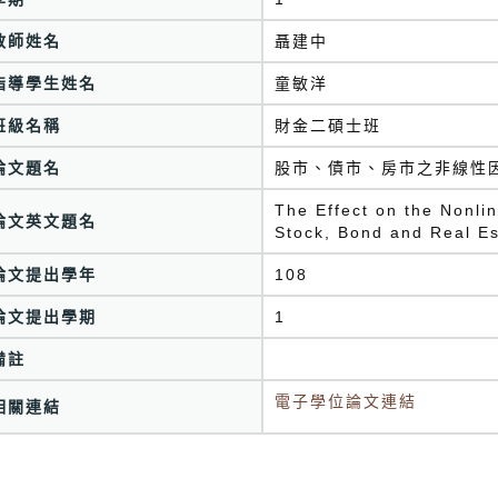
教師姓名
聶建中
指導學生姓名
童敏洋
班級名稱
財金二碩士班
論文題名
股市、債市、房市之非線性
The Effect on the Nonli
論文英文題名
Stock, Bond and Real Es
論文提出學年
108
論文提出學期
1
備註
電子學位論文連結
相關連結