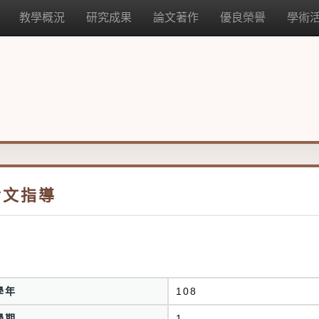
教學概況
研究成果
論文著作
優良榮譽
學術
論文指導
學年
108
學期
1