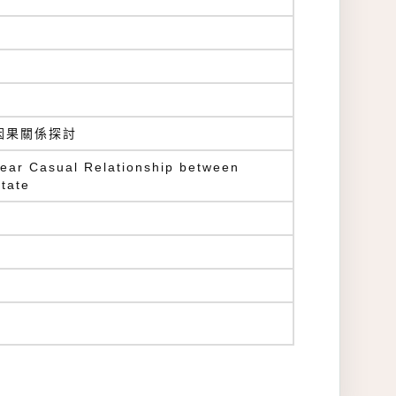
因果關係探討
near Casual Relationship between
tate