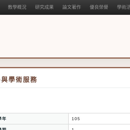
教學概況
研究成果
論文著作
優良榮譽
學術
參與學術服務
學年
105
學期
1