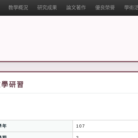
教學概況
研究成果
論文著作
優良榮譽
學術
教學研習
學年
107
學期
2