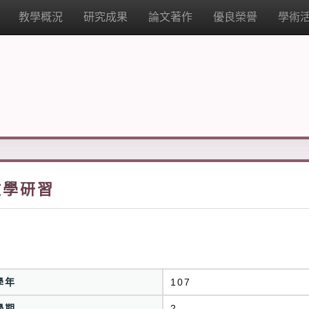
教學概況
研究成果
論文著作
優良榮譽
學術
教學研習
學年
107
學期
2