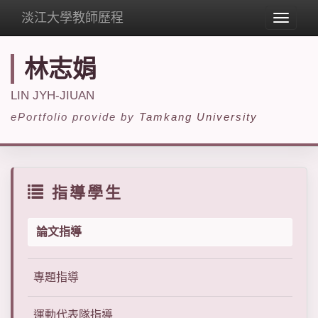
淡江大學教師歷程
Toggle
navigat
林志娟
LIN JYH-JIUAN
ePortfolio provide by
Tamkang University
指導學生
論文指導
專題指導
運動代表隊指導