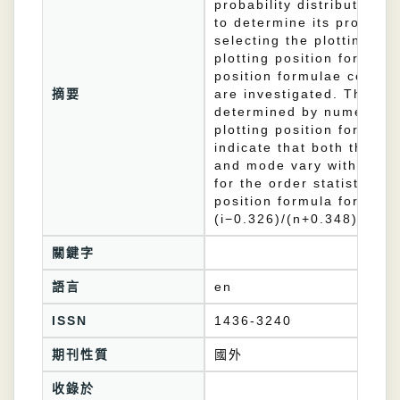
probability distribution.
to determine its probabili
selecting the plotting pos
plotting position formula 
position formulae corres
摘要
are investigated. The or
determined by numerical 
plotting position formula
indicate that both the pl
and mode vary with the di
for the order statistic me
position formula for the 
(i−0.326)/(n+0.348).
關鍵字
語言
en
ISSN
1436-3240
期刊性質
國外
收錄於