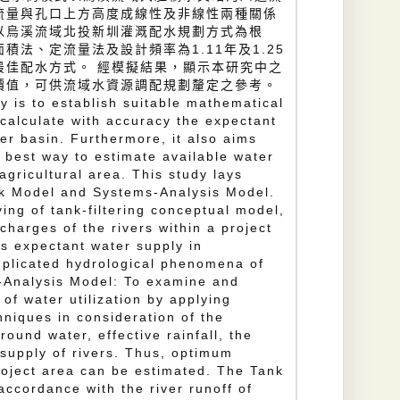
流量與孔口上方高度成線性及非線性兩種關係
以烏溪流域北投新圳灌溉配水規劃方式為根
積法、定流量法及設計頻率為1.11年及1.25
最佳配水方式。 經模擬結果，顯示本研究中之
價值，可供流域水資源調配規劃釐定之參考。
y is to establish suitable mathematical
 calculate with accuracy the expectant
ver basin. Furthermore, it also aims
 best way to estimate available water
n agricultural area. This study lays
nk Model and Systems-Analysis Model.
ing of tank-filtering conceptual model,
charges of the rivers within a project
ts expectant water supply in
mplicated hydrological phenomena of
s-Analysis Model: To examine and
 of water utilization by applying
niques in consideration of the
round water, effective rainfall, the
 supply of rivers. Thus, optimum
roject area can be estimated. The Tank
accordance with the river runoff of