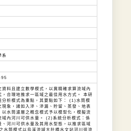
學系
-95
文資料且建立數學模式，以冀精確求算流域內
式，合理地推求一區域之最佳用水方式。 本研
分析模式為重點，其要點如下： (1)水筒模
文現象，諸如入滲、滲漏、貯留、蒸發、地表
，以水筒濾層之概念模式予以模型化，模擬流
域內河川可供水量。 (2)系統分析模式：係
量、河川可供水量及其用水型態，以推求區域
中之水筒模式以烏溪流域大肚橋水文站河川逕流