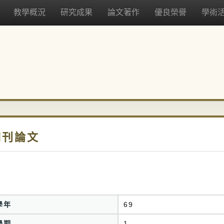
教學概況
研究成果
論文著作
優良榮譽
學術
期刊論文
學年
69
學期
1