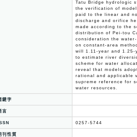
Tatu Bridge hydrologic s
the verification of mode
paid to the linear and n
discharge and orifice he
made according to the s
distribution of Pei-tou 
consideration the water-
on constant-area metho
will 1.11-year and 1.25-
to estimate river divers
scheme for water allocat
reveal that models adopt
rational and applicable 
supreme reference for s
water resources.
關鍵字
語言
ISSN
0257-5744
期刊性質