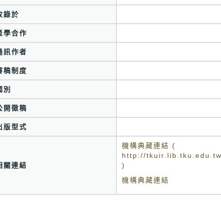
收錄於
產學合作
通訊作者
審稿制度
國別
公開徵稿
出版型式
機構典藏連結 (
http://tkuir.lib.tku.ed
相關連結
)
機構典藏連結