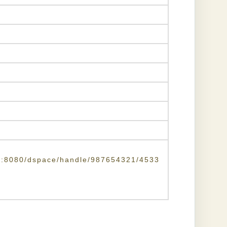
u.tw:8080/dspace/handle/987654321/4533