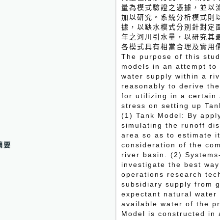
量為模式驗證之憑據，並以
加以研究。系統分析模式則
據，以缺水模式分別針對定面
年之河川引水量，以研究其
各模式具有相當合理及實用
The purpose of this stud
models in an attempt to
water supply within a ri
reasonably to derive the
for utilizing in a certai
stress on setting up Ta
(1) Tank Model: By apply
simulating the runoff dis
area so as to estimate i
摘要
consideration of the co
river basin. (2) System
investigate the best way
operations research tech
subsidiary supply from g
expectant natural water
available water of the p
Model is constructed in 