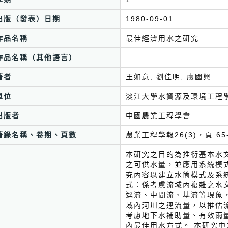
出版（發表）日期
1980-09-01
作品名稱
最佳經濟用水之研究
作品名稱（其他語言）
著者
王如意; 劉佳明; 虞國興
單位
淡江大學水資源及環境工程
出版者
中國農業工程學會
著錄名稱、卷期、頁數
農業工程學報26(3)，頁 65
本研究之目的為推衍基本水
之可供水量，並應用系統模
究內容以建立水筒模式及系統
式：係考慮流域內複雜之水
逕流、中間流、基流等現象
域內河川之逕流量，以推估流
考慮地下水補助量、有效雨
內最佳用水方式。 本研究