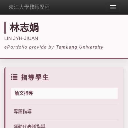
淡江大學教師歷程
Toggle
navigat
林志娟
LIN JYH-JIUAN
ePortfolio provide by
Tamkang University
指導學生
論文指導
專題指導
運動代表隊指導