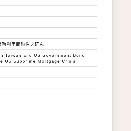
債殖利率關聯性之研究
en Taiwan and US Government Bond
the US Subprime Mortgage Crisis