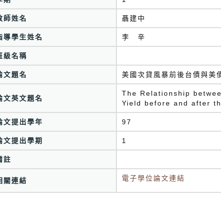
教師姓名
聶建中
指導學生姓名
李 辛
班級名稱
論文題名
美國次貸風暴前後台債與美
The Relationship betwe
論文英文題名
Yield before and after 
論文提出學年
97
論文提出學期
1
備註
電子學位論文連結
相關連結