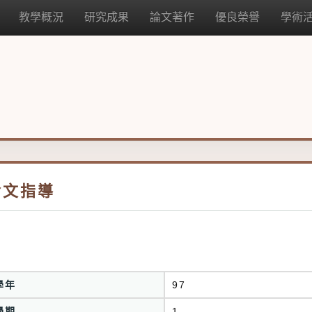
教學概況
研究成果
論文著作
優良榮譽
學術
論文指導
學年
97
學期
1