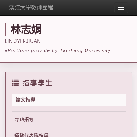
淡江大學教師歷程
Toggle
navigat
林志娟
LIN JYH-JIUAN
ePortfolio provide by
Tamkang University
指導學生
論文指導
專題指導
運動代表隊指導