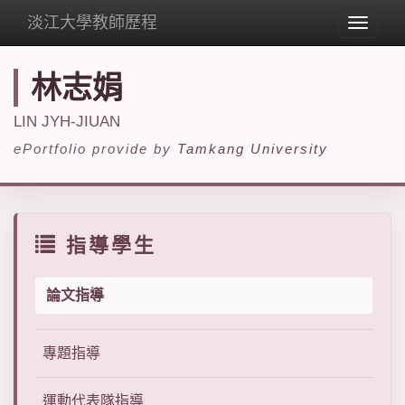
淡江大學教師歷程
Toggle
navigat
林志娟
LIN JYH-JIUAN
ePortfolio provide by
Tamkang University
指導學生
論文指導
專題指導
運動代表隊指導