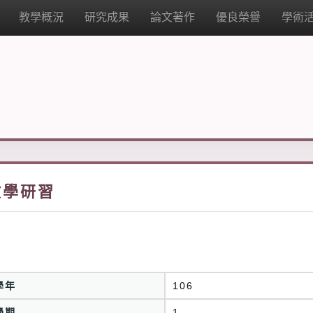
教學概況
研究成果
論文著作
優良榮譽
學術
教學研習
學年
106
學期
1