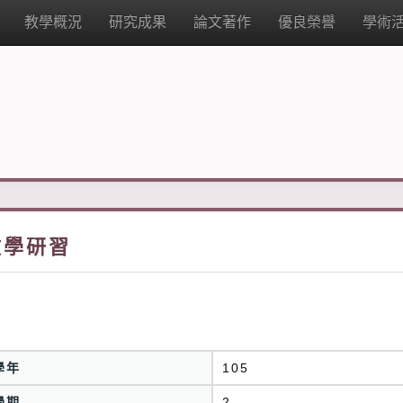
教學概況
研究成果
論文著作
優良榮譽
學術
教學研習
學年
105
學期
2