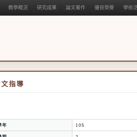
教學概況
研究成果
論文著作
優良榮譽
學術
論文指導
學年
105
學期
2