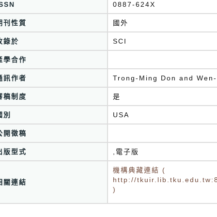
ISSN
0887-624X
期刊性質
國外
收錄於
產學合作
通訊作者
Trong-Ming Don and Wen-
審稿制度
是
國別
USA
公開徵稿
出版型式
,電子版
機構典藏連結 (
http://tkuir.lib.tku.edu.
相關連結
)