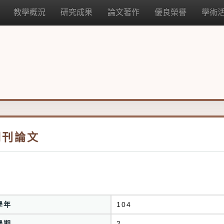
教學概況
研究成果
論文著作
優良榮譽
學術
期刊論文
學年
104
學期
2