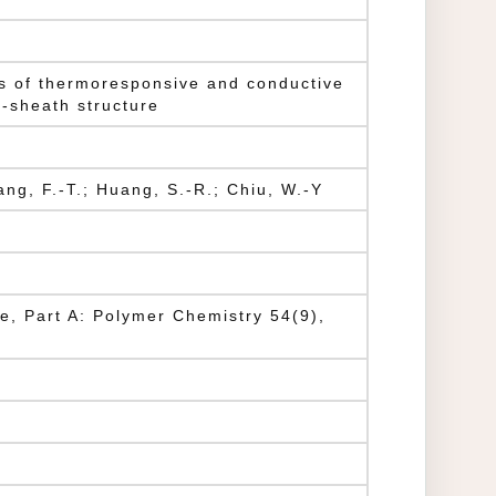
es of thermoresponsive and conductive
e-sheath structure
ang, F.-T.; Huang, S.-R.; Chiu, W.-Y
e, Part A: Polymer Chemistry 54(9),