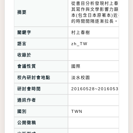
從書目分析發現村上春樹的著作
其寫作與文學影響力巔峰。在
摘要
本(包含日本原著本)近乎10
的時間間隔逐漸拉長。
關鍵字
村上春樹
語言
zh_TW
收錄於
會議性質
國際
校內研討會地點
淡水校園
研討會時間
20160528~20160530
通訊作者
國別
TWN
公開徵稿