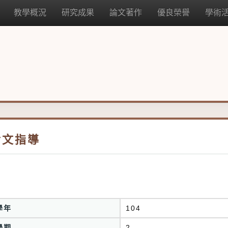
教學概況
研究成果
論文著作
優良榮譽
學術
論文指導
學年
104
學期
2