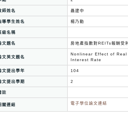
教師姓名
聶建中
指導學生姓名
楊乃勳
班級名稱
論文題名
房地產指數對REITs報酬
Nonlinear Effect of Rea
論文英文題名
Interest Rate
論文提出學年
104
論文提出學期
2
備註
電子學位論文連結
相關連結