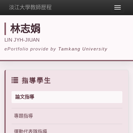
淡江大學教師歷程
Toggle
navigat
林志娟
LIN JYH-JIUAN
ePortfolio provide by
Tamkang University
指導學生
論文指導
專題指導
運動代表隊指導