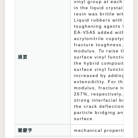
vinyl group at each end 
in the liquid crystal dis
resin was brittle with a 
Liquid rubbers with diffe
toughening agents for th
EA-V5A5 added with viny
acrylonitrile copolymers
fracture toughness, tensi
modulus. To raise the mo
摘要
surface vinyl functional
the hybrid composites. B
surface vinyl functional
increased by adding silic
extensibility. For the hyb
modulus, fracture toughn
267%, respectively, when
strong interfacial bondin
the crack deflection and b
particle bridging and te
surface.
關鍵字
mechanical properties;c