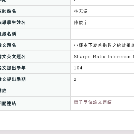
教師姓名
林志娟
指導學生姓名
陳俊宇
班級名稱
論文題名
小樣本下夏普指數之統計推
論文英文題名
Sharpe Ratio Inference 
論文提出學年
104
論文提出學期
2
備註
電子學位論文連結
相關連結