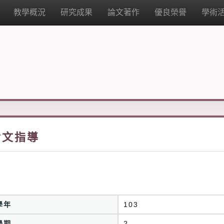
教學概況
研究成果
論文著作
優良榮譽
學術
論文指導
學年
103
學期
2