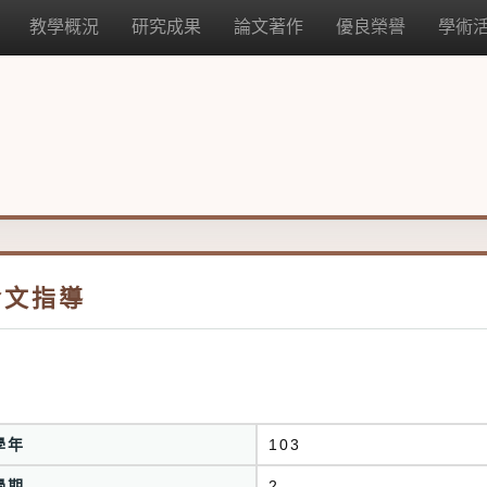
教學概況
研究成果
論文著作
優良榮譽
學術
論文指導
學年
103
學期
2