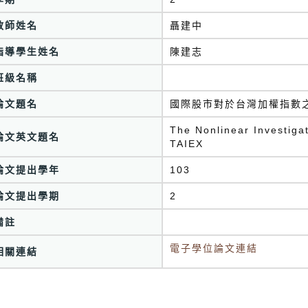
教師姓名
聶建中
指導學生姓名
陳建志
班級名稱
論文題名
國際股市對於台灣加權指數
The Nonlinear Investigat
論文英文題名
TAIEX
論文提出學年
103
論文提出學期
2
備註
電子學位論文連結
相關連結