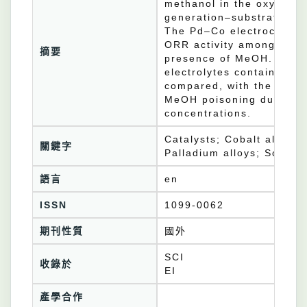
methanol in the oxygen r
generation–substrate col
The Pd–Co electrocataly
ORR activity among the d
摘要
presence of MeOH. The OR
electrolytes containing
compared, with the Pd80C
MeOH poisoning during OR
concentrations.
Catalysts; Cobalt alloys;
關鍵字
Palladium alloys; Scanni
語言
en
ISSN
1099-0062
期刊性質
國外
SCI
收錄於
EI
產學合作