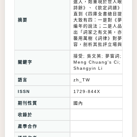
選入，始重現於世人眼前。清
詩餘》、《欽定詞譜》大量選
直到《四庫全書總目提要》，
摘要
大致有四：一是對《夢窗甲乙
編年的說法；二是人品評騭方
出「詞家之有文英，亦如詩家
襲用萬樹《詞律》對夢窗詞的
容，剖析其批評立場與論據，
接受; 吳文英; 夢窗詞; 四庫全書
關鍵字
Meng Chuang's Ci; the C
Shangyin Li
語言
zh_TW
ISSN
1729-844X
期刊性質
國內
收錄於
產學合作