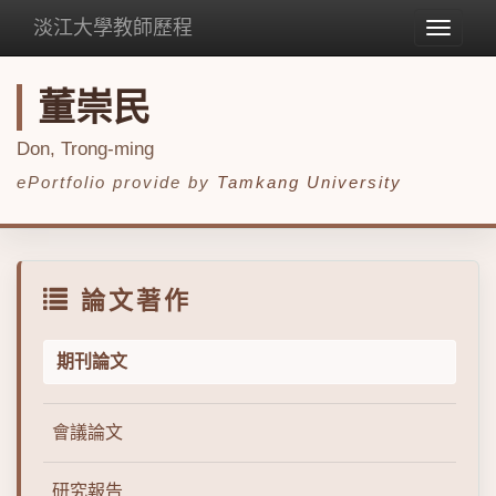
淡江大學教師歷程
Toggle
navigat
董崇民
Don, Trong-ming
ePortfolio provide by
Tamkang University
論文著作
期刊論文
會議論文
研究報告