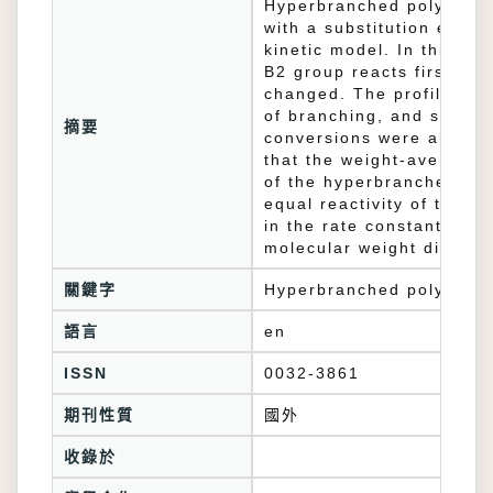
Hyperbranched polymers 
with a substitution effe
kinetic model. In this pol
B2 group reacts first, th
changed. The profiles of 
of branching, and struct
摘要
conversions were all cal
that the weight-average 
of the hyperbranched poly
equal reactivity of the B
in the rate constant afte
molecular weight distrib
關鍵字
Hyperbranched polymer;Su
語言
en
ISSN
0032-3861
期刊性質
國外
收錄於