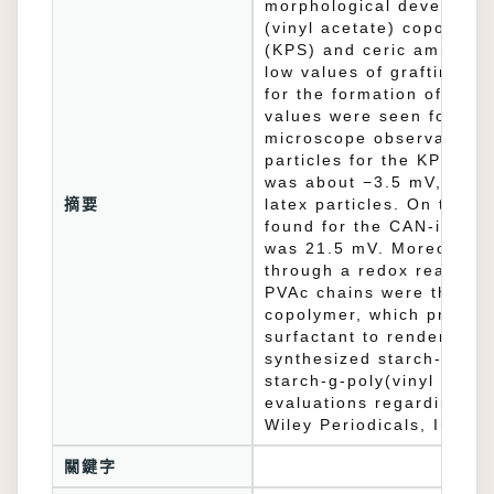
morphological developmen
(vinyl acetate) copolymer
(KPS) and ceric ammonium
low values of grafting ra
for the formation of poly
values were seen for the
microscope observations i
particles for the KPS-ini
was about −3.5 mV, which 
摘要
latex particles. On the o
found for the CAN-initiat
was 21.5 mV. Moreover, r
through a redox reaction
PVAc chains were thus gra
copolymer, which provides
surfactant to render a rel
synthesized starch-g-pol
starch-g-poly(vinyl alcoh
evaluations regarding the
Wiley Periodicals, Inc. 
關鍵字