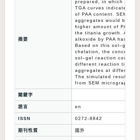
prepared, in which chela
TGA curves indicated the
of PAA content. SEM micr
aggregates would be small
higher amount of PAA wou
the titania growth. A new
摘要
alkoxide by PAA has been
Based on this sol–gel kin
chelation, the concentra
sol–gel reaction could be
different reaction times 
aggregates at different d
The simulated results fr
from SEM micrographs.
關鍵字
語言
en
ISSN
0272-8842
期刊性質
國外