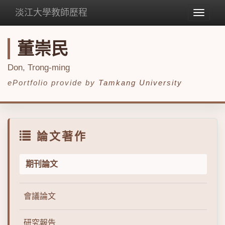
淡江大學教師歷程
Toggle
navigat
董崇民
Don, Trong-ming
ePortfolio provide by
Tamkang University
論文著作
期刊論文
會議論文
研究報告