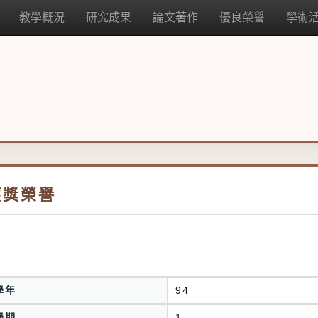
教學概況
研究成果
論文著作
優良榮譽
學術
獲獎榮譽
學年
94
學期
1