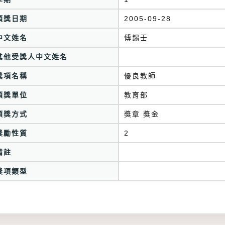
頒獎日期
2005-09-28
中文姓名
傅錫壬
其他受獎人中文姓名
獎項名稱
優良教師
頒獎單位
教育部
頒獎方式
獎章 獎金
獎勵性質
2
備註
獎項類型