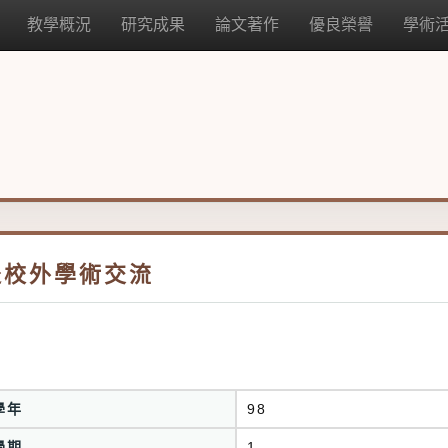
教學概況
研究成果
論文著作
優良榮譽
學術
赴校外學術交流
學年
98
學期
1