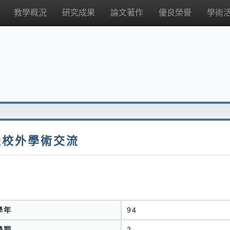
教學概況
研究成果
論文著作
優良榮譽
學術
赴校外學術交流
學年
94
學期
2