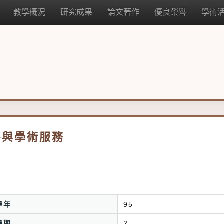
教學概況
研究成果
論文著作
優良榮譽
學術
參與學術服務
學年
95
學期
2