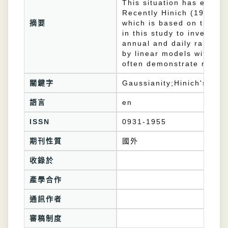
This situation has existe
Recently Hinich (1982) ha
摘要
which is based on the bis
in this study to investig
annual and daily rainfal
by linear models with Ga
often demonstrate nonlin
關鍵字
Gaussianity;Hinich's test
語言
en
ISSN
0931-1955
期刊性質
國外
收錄於
產學合作
通訊作者
審稿制度