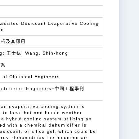
Assisted Desiccant Evaporative Cooling
on
分析及其應用
g; 王士紘; Wang, Shih-hong
學系
te of Chemical Engineers
 Institute of Engineers=中國工程學刊
f an evaporative cooling system is
e to local hot and humid weather
, a hybrid cooling system utilizing an
ed with a chemical dehumidifier is
esiccant, or silica gel, which could be
rgy, dehumidifies the incoming air