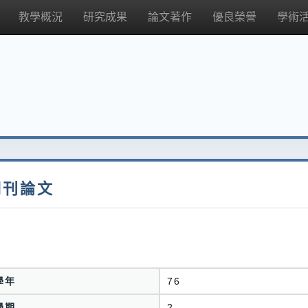
教學概況
研究成果
論文著作
優良榮譽
學術
期刊論文
學年
76
學期
2