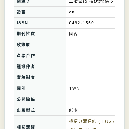
關鍵字
三階波譜;稽延網;選取
語言
en
ISSN
0492-1550
期刊性質
國內
收錄於
產學合作
通訊作者
審稿制度
國別
TWN
公開徵稿
出版型式
紙本
機構典藏連結 ( http://tkuir.l
相關連結