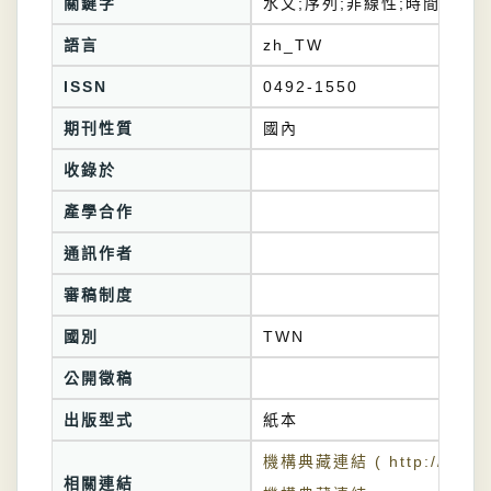
關鍵字
水文;序列;非線性;時間;偵測
語言
zh_TW
ISSN
0492-1550
期刊性質
國內
收錄於
產學合作
通訊作者
審稿制度
國別
TWN
公開徵稿
出版型式
紙本
機構典藏連結 ( http://tkuir.l
相關連結