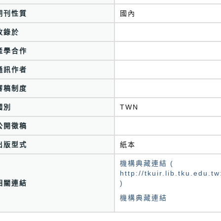
期刊性質
國內
收錄於
產學合作
通訊作者
審稿制度
國別
TWN
公開徵稿
出版型式
紙本
機構典藏連結 (
http://tkuir.lib.tku.edu
相關連結
)
機構典藏連結