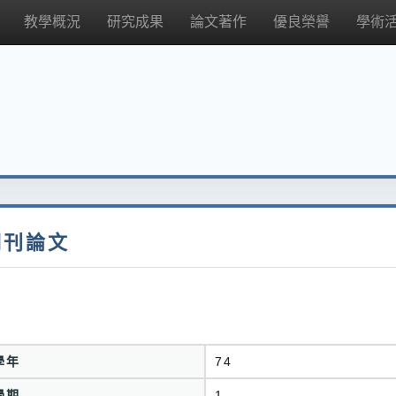
教學概況
研究成果
論文著作
優良榮譽
學術
期刊論文
學年
74
學期
1