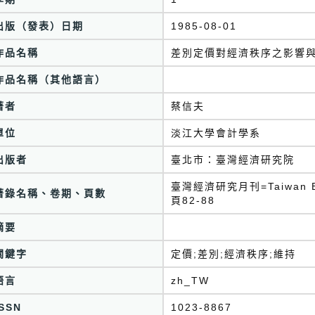
出版（發表）日期
1985-08-01
作品名稱
差別定價對經濟秩序之影響
作品名稱（其他語言）
著者
蔡信夫
單位
淡江大學會計學系
出版者
臺北市：臺灣經濟研究院
臺灣經濟研究月刊=Taiwan Eco
著錄名稱、卷期、頁數
頁82-88
摘要
關鍵字
定價;差別;經濟秩序;維持
語言
zh_TW
ISSN
1023-8867