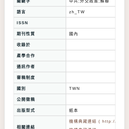
關鍵字
中共;外交政策;蘇聯
語言
zh_TW
ISSN
期刊性質
國內
收錄於
產學合作
通訊作者
審稿制度
國別
TWN
公開徵稿
出版型式
紙本
機構典藏連結 ( http://tkuir.l
相關連結