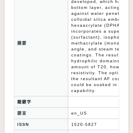
developed, which has a s
bottom layer, acting bot
against water penetratio
colloidal silica embedded
hexaacrylate (DPHA). Atop
incorporates a superhydr
(surfactant), isophorone
摘要
methacrylate (monomer).
angle, and steam test, w
coatings. The results ind
hydrophilic domains on t
amount of T20, however,
resistivity. The optimal 
the resultant AF coating
could be soaked in water
capability.
關鍵字
語言
en_US
ISSN
1520-5827