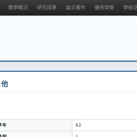
教學概況
研究成果
論文著作
優良榮譽
學術
其他
學年
92
學期
1