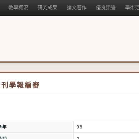
教學概況
研究成果
論文著作
優良榮譽
學術
期刊學報編審
學年
98
學期
2