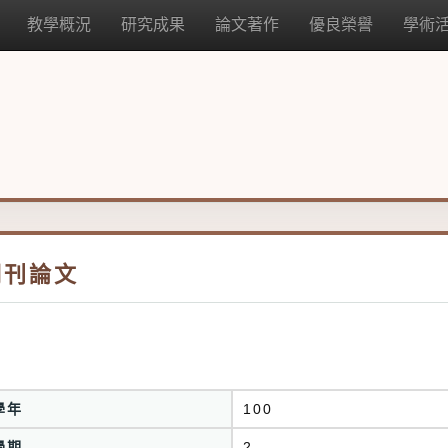
教學概況
研究成果
論文著作
優良榮譽
學術
期刊論文
學年
100
學期
2