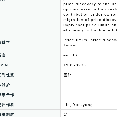
price discovery of the u
options assumed a greate
contribution under extre
migration of price discov
imply that price limits o
efficiency but achieve lit
Price limits; price disco
關鍵字
Taiwan
語言
en_US
ISSN
1993-8233
期刊性質
國外
收錄於
產學合作
通訊作者
Lin, Yun-yung
審稿制度
是