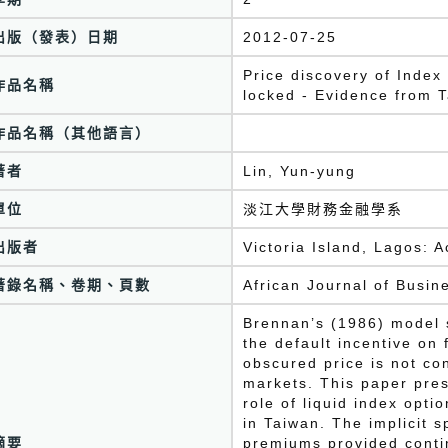
出版（發表）日期
2012-07-25
Price discovery of Index
作品名稱
locked - Evidence from 
作品名稱（其他語言）
著者
Lin, Yun-yung
單位
淡江大學財務金融學系
出版者
Victoria Island, Lagos: 
著錄名稱、卷期、頁數
African Journal of Busi
Brennan’s (1986) model s
the default incentive on 
obscured price is not co
markets. This paper pres
role of liquid index opti
in Taiwan. The implicit 
摘要
premiums provided contin