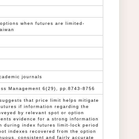
 options when futures are limited-
Taiwan
Academic journals
ness Management 6(29), pp.8743-8756
uggests that price limit helps mitigate
futures if information regarding the
nveyed by relevant spot or option
ents evidence for a strong information
on during index futures limit-lock period
spot indexes recovered from the option
uous, consistent and fairly accurate