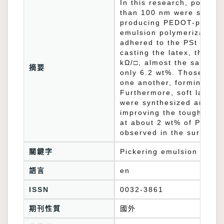
In this research, poly(3
than 100 nm were synthesi
producing PEDOT-polysty
emulsion polymerization
adhered to the PSt core 
casting the latex, the o
kΩ/□, almost the same a
摘要
only 6.2 wt%. Those PEDO
one another, forming a c
Furthermore, soft latex p
were synthesized and mix
improving the toughness a
at about 2 wt% of PEDOT
observed in the surface
關鍵字
Pickering emulsion polym
語言
en
ISSN
0032-3861
期刊性質
國外