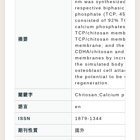
nm was synthesized by re
respective biphasic calc
phosphate (TCP, 450 nm)
consisted of 92% TCP an
calcium phosphates to p
TCP/chitosan membranes. 
摘要
TCP/chitosan membranes w
membrane; and the elong
CDHA/chitosan and BCP/ch
membranes by increasing 
the simulated body fluid
osteoblast cell attachme
the potential to be used
regeneration.
關鍵字
Chitosan;Calcium phosp
語言
en
ISSN
1879-1344
期刊性質
國外