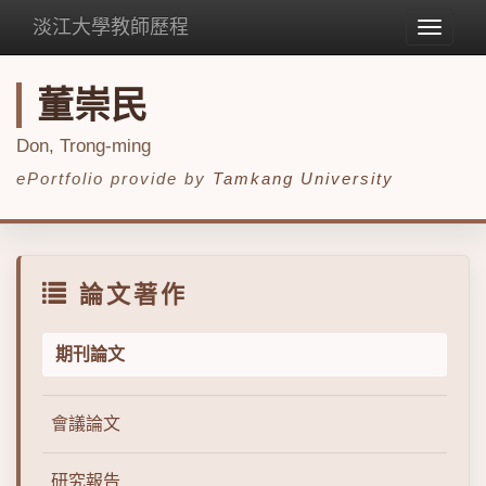
淡江大學教師歷程
Toggle
navigat
董崇民
Don, Trong-ming
ePortfolio provide by
Tamkang University
論文著作
期刊論文
會議論文
研究報告